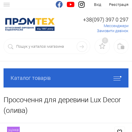
Вхід
Реєстрація
+38(097) 397 0 297
Мессенджери
Замовити дзвінок
0
Каталог товарів
Просочення для деревини Lux Decor
(олива)
уцінка