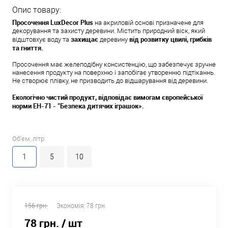
Опис товару:
Просочення LuxDecor Plus
на акриловiй основi призначене для
декорування та захисту деревини. Містить природний віск, який
захищає
від розвитку цвилі, грибків
відштовхує воду та
деревину
та гниття.
Просочення має желеподібну консистенцію, що забезпечує зручне
нанесення продукту на поверхню і запобігає утворенню підтіканнь.
Не створює плівку, не призводить до відшарування від деревини.
Екологічно чистий продукт, відповідає вимогам європейської
норми ЕН-71 - "Безпека дитячих іграшок».
Об'єм, літр:
1
5
10
156 грн.
Экономія:
78 грн.
78 грн.
/ шт