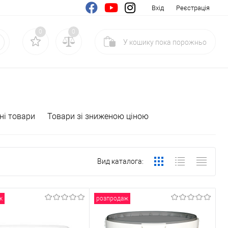
Вхід
Реєстрація
0
0
У кошику
пока
порожньо
ні товари
Товари зі зниженою ціною
Вид каталога:
ж
розпродаж