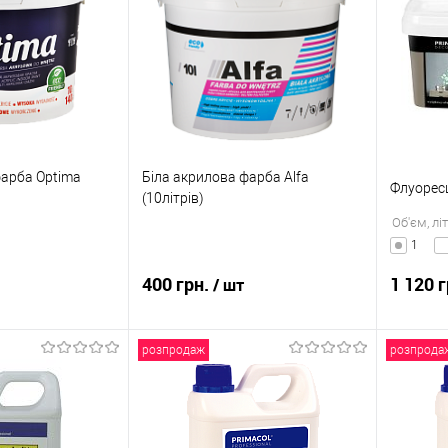
фарба Optima
Біла акрилова фарба Alfa
Флуорес
(10літрів)
Об'єм, лі
1
400 грн.
1 120 
/ шт
розпродаж
розпрода
корзину
В кошик
к
Порівняння
Купити в 1 клік
Порівняння
Купити