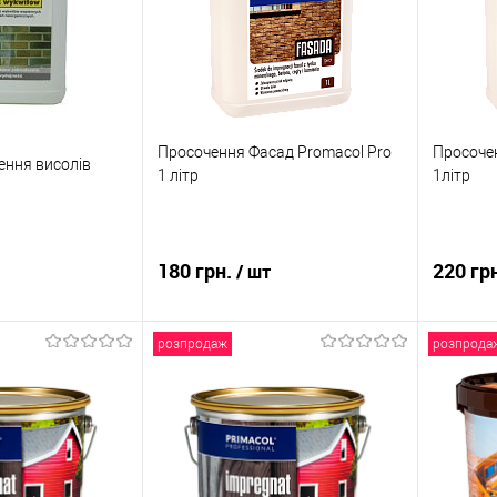
В наявності
До обраного
В наявності
До об
Просочення Фасад Promacol Pro
Просочен
ення висолів
1 літр
1літр
180 грн.
220 гр
/ шт
розпродаж
розпрода
 кошик
В кошик
к
Порівняння
Купити в 1 клік
Порівняння
Купити
В наявності
До обраного
В наявності
До об