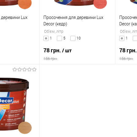
 деревини Lux
Просочення для деревини Lux
Просочен
Decor (кедр)
Decor (к
Об'єм, літр
Об'єм, лі
1
5
10
1
78 грн.
78 грн
/ шт
156 грн.
156 грн.
 кошик
В кошик
к
Порівняння
Купити в 1 клік
Порівняння
Купити
В наявності
До обраного
В наявності
До об