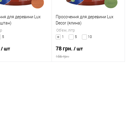
ня для деревини Lux
Просочення для деревини Lux
аштан)
Decor (ялина)
тр
Об'єм, літр
5
1
5
10
.
78 грн.
/ шт
/ шт
156 грн.
В кошик
В кошик
 в 1 клік
Порівняння
Купити в 1 клік
Порівняння
раного
В наявності
До обраного
В наявності