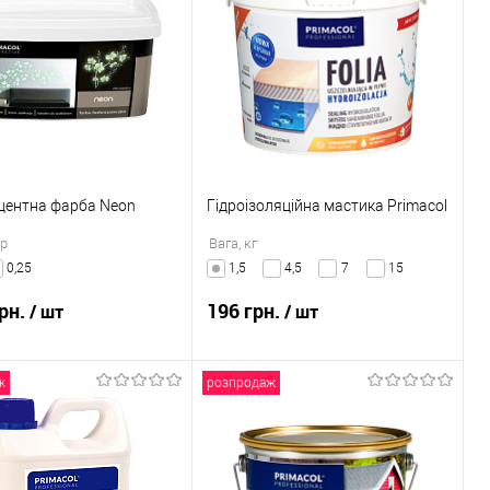
центна фарба Neon
Гідроізоляційна мастика Primacol
тр
Вага, кг
0,25
1,5
4,5
7
15
грн.
196 грн.
/ шт
/ шт
ж
розпродаж
В кошик
В кошик
 в 1 клік
Порівняння
Купити в 1 клік
Порівняння