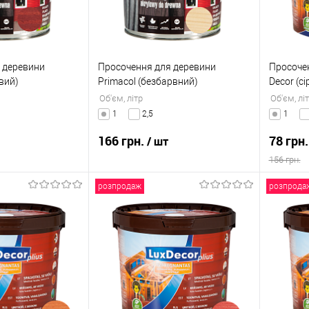
 деревини
Просочення для деревини
Просочен
вий)
Primacol (безбарвний)
Decor (сі
Об'єм, літр
Об'єм, лі
1
2,5
1
166 грн.
78 грн
/ шт
156 грн.
розпродаж
розпрода
 кошик
В кошик
к
Порівняння
Купити в 1 клік
Порівняння
Купити
В наявності
До обраного
В наявності
До об