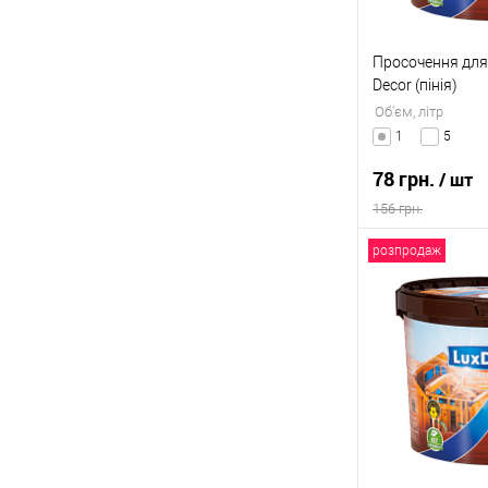
Просочення для
Decor (пінія)
Об'єм, літр
1
5
78 грн.
/ шт
156 грн.
розпродаж
В
Купити в 1 клі
До обраного