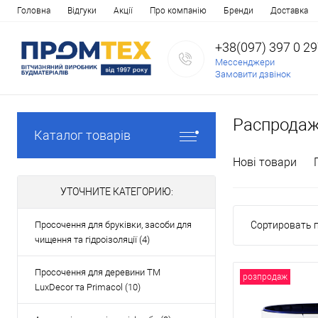
Головна
Відгуки
Акції
Про компанію
Бренди
Доставка
+38(097) 397 0 2
Мессенджери
Замовити дзвінок
Распрода
Каталог товарів
Нові товари
УТОЧНИТЕ КАТЕГОРИЮ:
Просочення для бруківки, засоби для
Сортировать п
чищення та гідроізоляції (4)
Просочення для деревини ТМ
розпродаж
LuxDecor та Primacol (10)