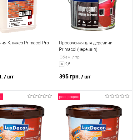
раного
В наявності
До обраного
В наявності
ня Клінкер Primacol Pro
Просочення для деревини
Primacol (черешня)
Об'єм, літр
2,5
н.
395 грн.
/ шт
/ шт
ж
розпродаж
В кошик
В кошик
 в 1 клік
Порівняння
Купити в 1 клік
Порівняння
раного
В наявності
До обраного
В наявності