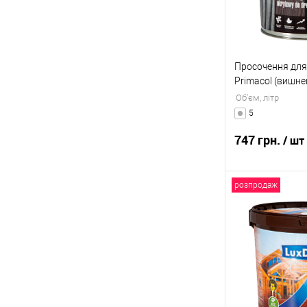
Просочення для
Primacol (вишне
Об'єм, літр
5
747 грн.
/ шт
розпродаж
В
Купити в 1 клі
До обраного