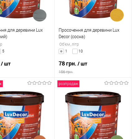
ня для деревини Lux
Просочення для деревини Lux
рий)
Decor (сосна)
тр
Об'єм, літр
5
1
10
.
78 грн.
/ шт
/ шт
156 грн.
ж
розпродаж
В кошик
В кошик
 в 1 клік
Порівняння
Купити в 1 клік
Порівняння
раного
В наявності
До обраного
В наявності