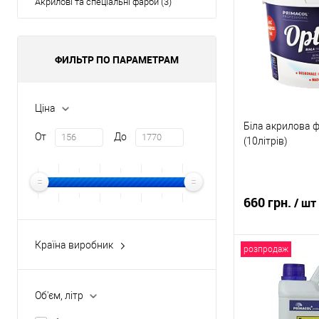
Акрилові та спеціальні фарби (3)
ФИЛЬТР ПО ПАРАМЕТРАМ
Ціна
Біла акрилова 
От
До
(10літрів)
660 грн.
/ шт
Країна виробник
розпродаж
Польща
В 
Об'єм, літр
Купити в 1 клі