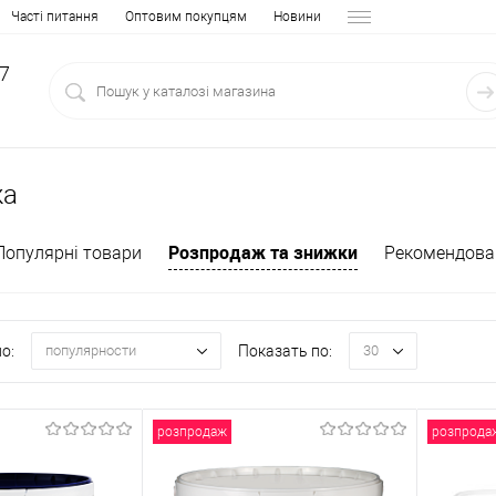
Часті питання
Оптовим покупцям
Новини
97
жа
Розпродаж та знижки
Популярні товари
Рекомендова
о:
Показать по:
популярности
30
розпродаж
розпрода