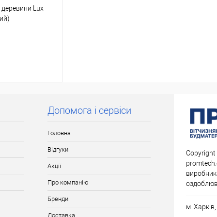
 деревини Lux
ий)
 кошик
Допомога і сервіси
к
Порівняння
Головна
В наявності
Відгуки
Copyright
promtech.
Акції
виробника
Про компанію
оздоблюв
Бренди
м. Харків
Доставка