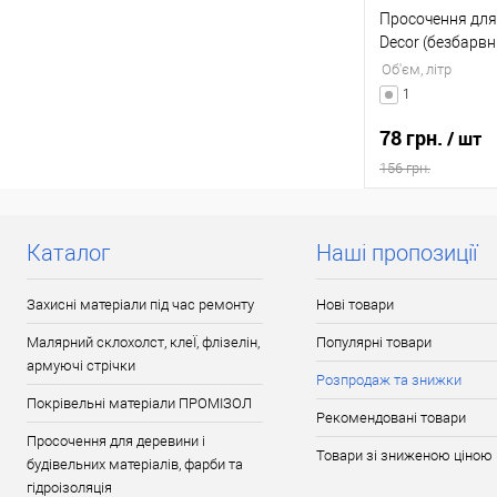
Просочення для
Decor (безбарвн
Об'єм, літр
1
78 грн.
/ шт
156 грн.
В
Каталог
Наші пропозиції
Купити в 1 клі
Захисні матеріали під час ремонту
Нові товари
До обраного
Малярний склохолст, клеЇ, флізелін,
Популярні товари
армуючі стрічки
Розпродаж та знижки
Покрівельні матеріали ПРОМІЗОЛ
Рекомендовані товари
Просочення для деревини і
Товари зі зниженою ціною
будівельних матеріалів, фарби та
гідроізоляція