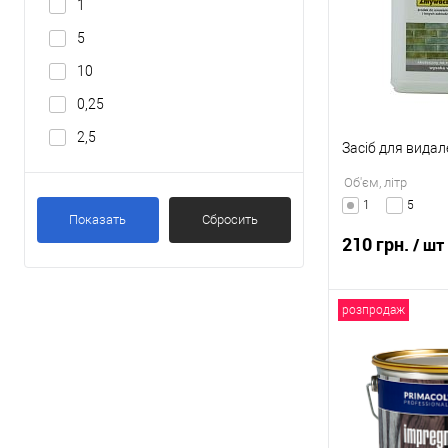
До обраного
1
5
10
0,25
2,5
Засіб для видал
Об'єм, літр
1
5
Показать
Сбросить
210 грн.
/ шт
розпродаж
В
Купити в 1 клі
До обраного