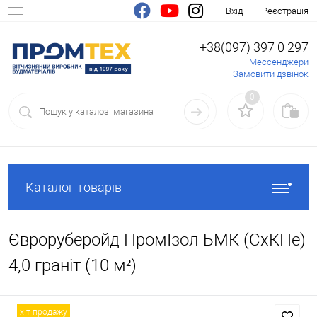
Вхід
Реєстрація
+38(097) 397 0 297
Мессенджери
Замовити дзвінок
0
Каталог товарів
Євроруберойд ПромІзол БМК (СхКПе)
4,0 граніт (10 м²)
хіт продажу