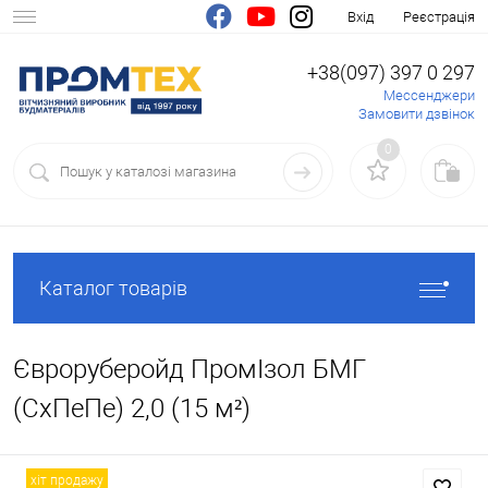
Вхід
Реєстрація
+38(097) 397 0 297
Мессенджери
Замовити дзвінок
0
Каталог товарів
Євроруберойд ПромІзол БМГ
(СхПеПе) 2,0 (15 м²)
хіт продажу