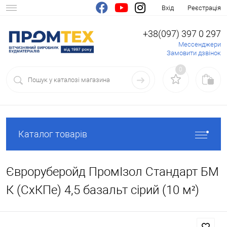
Вхід
Реєстрація
+38(097) 397 0 297
Мессенджери
Замовити дзвінок
0
Каталог товарів
Євроруберойд ПромІзол Стандарт БМ
К (СхКПе) 4,5 базальт сірий (10 м²)